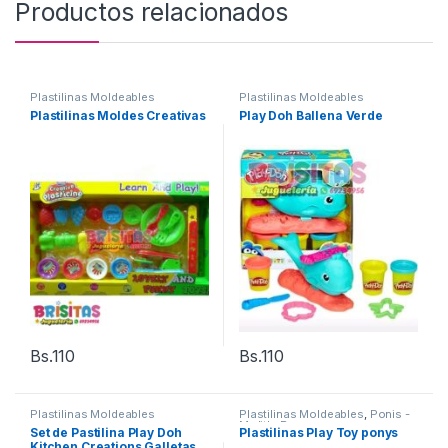
Productos relacionados
Plastilinas Moldeables
Plastilinas Moldeables
Plastilinas Moldes Creativas
Play Doh Ballena Verde
Bs.
110
Bs.
110
Plastilinas Moldeables
Plastilinas Moldeables
,
Ponis -
My litle Pony
Set de Pastilina Play Doh
Plastilinas Play Toy ponys
Kitchen Creations Galletas