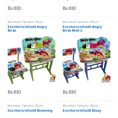
Bs.
630
Bs.
630
Mochilas Tamaño Oficio
Mochilas Tamaño Oficio
Escritorio Infantil Angry
Escritorio Infantil Angry
Birds
Birds Mod 2
Bs.
630
Bs.
630
Mochilas Tamaño Oficio
Mochilas Tamaño Oficio
Escritorio Infantil Blooming
Escritorio Infantil Bluey