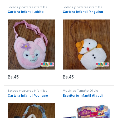
Bolsos y carteras infantiles
Bolsos y carteras infantiles
Cartera Infantil Lobito
Cartera Infantil Pinguino
Bs.
45
Bs.
45
Bolsos y carteras infantiles
Mochilas Tamaño Oficio
Cartera Infantil Pochaco
Escritorio Infantil Aladdin