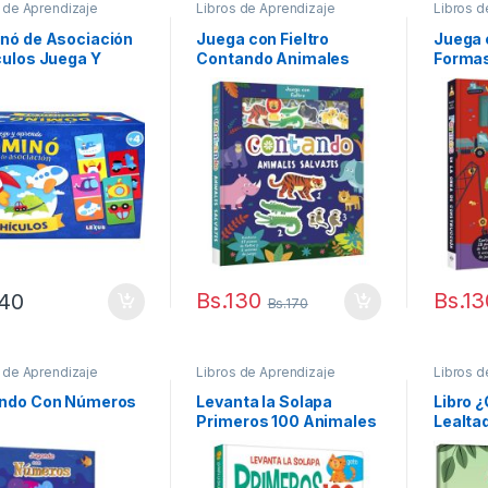
 de Aprendizaje
Libros de Aprendizaje
Libros d
nó de Asociación
Juega con Fieltro
Juega 
culos Juega Y
Contando Animales
Formas
nde
Salvajes
Constr
Bs.
130
Bs.
13
140
Bs.
170
 de Aprendizaje
Libros de Aprendizaje
Libros d
ndo Con Números
Levanta la Solapa
Libro ¿
Primeros 100 Animales
Lealta