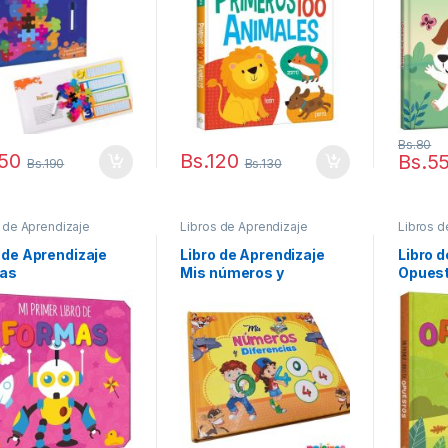
Bs.
80
150
Bs.
120
Bs.
5
Bs.
190
Bs.
130
 de Aprendizaje
Libros de Aprendizaje
Libros d
 de Aprendizaje
Libro de Aprendizaje
Libro 
as
Mis números y
Opues
diferencias