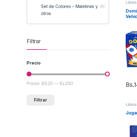
Libros
Set de Colores – Maletines y
(9)
Domi
otros
Vehí
Apre
Filtrar
Precio
Precio:
BS.20
—
Bs.200
Precio mínimo
Precio máximo
Bs.
Filtrar
Libros
Juga