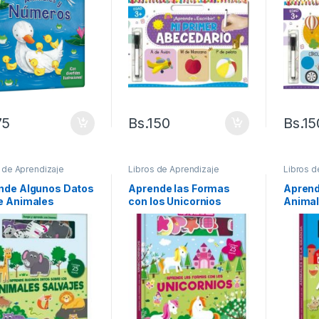
75
Bs.
150
Bs.
15
 de Aprendizaje
Libros de Aprendizaje
Libros d
nde Algunos Datos
Aprende las Formas
Apren
e Animales
con los Unicornios
Animal
ajes