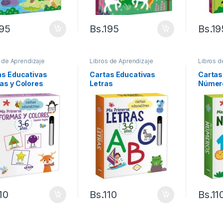
195
Bs.
195
Bs.
19
 de Aprendizaje
Libros de Aprendizaje
Libros d
as Educativas
Cartas Educativas
Cartas
as y Colores
Letras
Númer
10
Bs.
110
Bs.
11