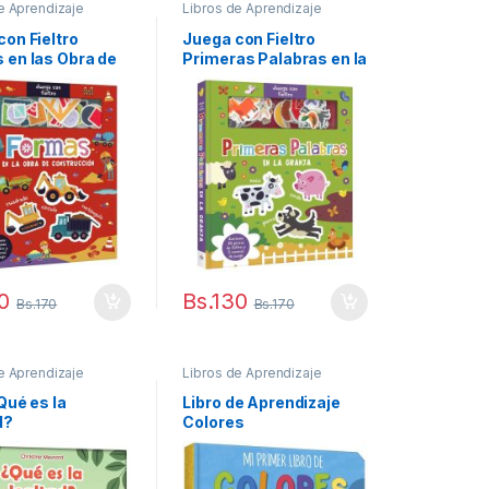
e Aprendizaje
Libros de Aprendizaje
con Fieltro
Juega con Fieltro
 en las Obra de
Primeras Palabras en la
ucción
Granja
0
Bs.
130
Bs.
170
Bs.
170
e Aprendizaje
Libros de Aprendizaje
Qué es la
Libro de Aprendizaje
d?
Colores