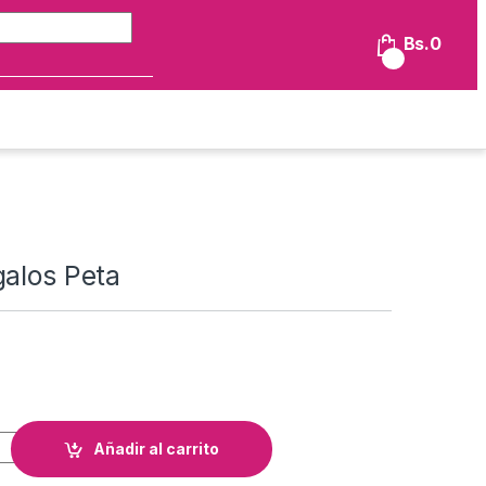
Búsqueda de:
Bs.
0
0
galos Peta
ta cantidad
Añadir al carrito