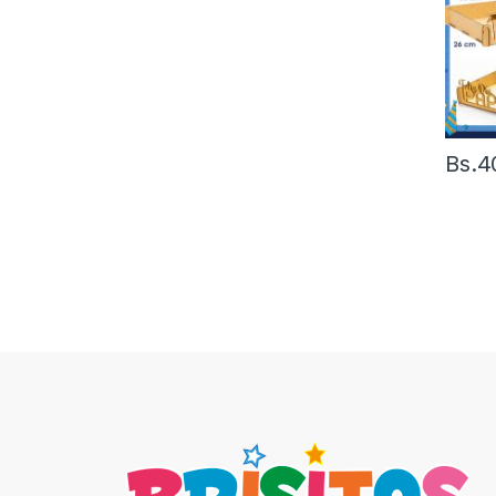
Bs.
4