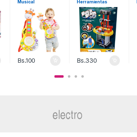
s
Musical
Herramientas
Portátil 3 En 1
Bs.
100
Bs.
330