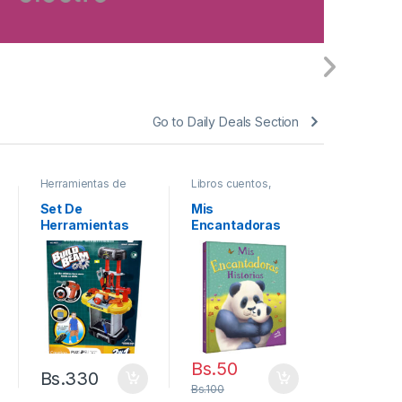
Go to Daily Deals Section
Herramientas de
Libros cuentos,
Coleccion
Juguete
historias, Fabulas
Set De
Mis
Iron Man
Herramientas
Encantadoras
Portátil 3 En 1
Historias
Bs.
190
Coleccion
Iron Ma
Bs.
50
Bs.
330
Bs.
100