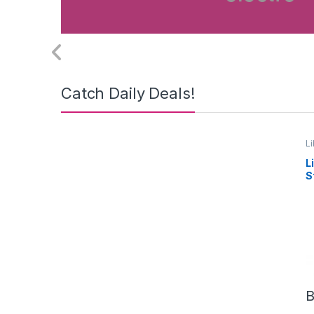
Catch Daily Deals!
L
In
L
S
B