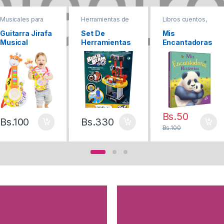
Musicales para
Herramientas de
Libros cuentos,
Bebes
Juguete
historias, Fabulas
Guitarra Jirafa
Set De
Mis
Musical
Herramientas
Encantadoras
Portátil 3 En 1
Historias
Bs.
50
Bs.
100
Bs.
330
Bs.
100