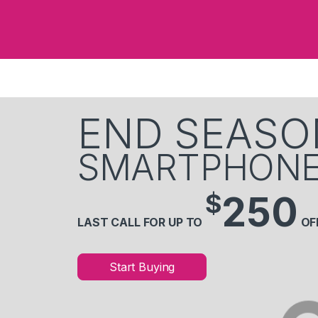
END SEASO
SMARTPHON
$
250
LAST CALL FOR UP TO
OF
Start Buying