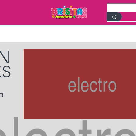
N
ES
F!