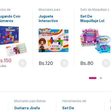
ibros de
Musicales para
Sets de Maquillaje y
prendizaje
Bebes
Bijoutería
ugando Con
Juguete
Set De
úmeros
Interactivo
Maquillaje Lol
P/Bebes
Cofre
s.
150
Bs.
120
Bs.
80
.
190
Musicales para Bebes
Herramientas de
Juguete
Guitarra Jirafa
Set De