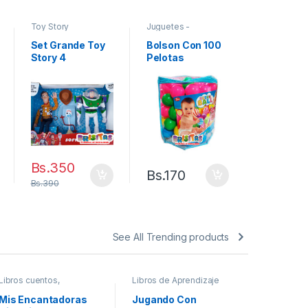
Bs.
110
Toy Story
Juguetes -
Accesorios para
Bebés
Set Grande Toy
Bolson Con 100
Story 4
Pelotas
Bs.
350
Bs.
170
Bs.
390
See All Trending products
Libros cuentos,
Libros de Aprendizaje
Musicales
historias, Fabulas
Mis Encantadoras
Jugando Con
Juguete 