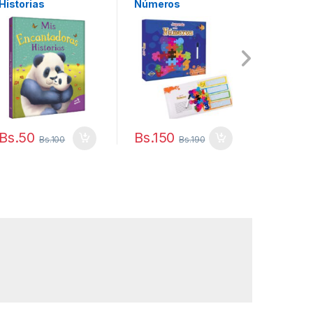
Historias
Números
P/Bebes
Bs.
50
Bs.
150
Bs.
120
Bs.
100
Bs.
190