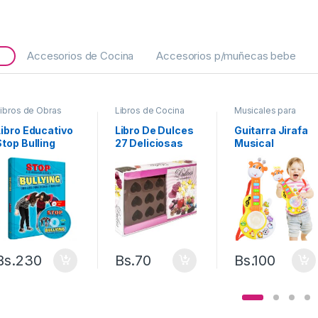
Accesorios de Cocina
Accesorios p/muñecas bebe
ibros de Obras
Libros de Cocina
Musicales para
nfantiles variadas
Bebes
Libro Educativo
Libro De Dulces
Guitarra Jirafa
Stop Bulling
27 Deliciosas
Musical
Recetas
Bs.
230
Bs.
70
Bs.
100