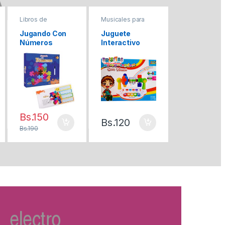
Libros de
Musicales para
Sets de Maquil
Aprendizaje
Bebes
y Bijoutería
Jugando Con
Juguete
Set De
Números
Interactivo
Maquillaje L
P/Bebes
Cofre
Bs.
150
Bs.
120
Bs.
80
Bs.
190