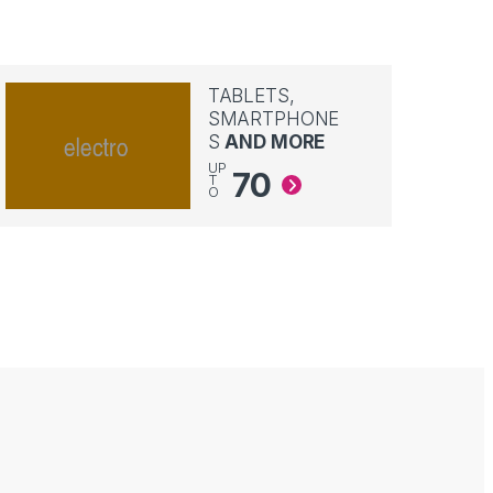
TABLETS,
SMARTPHONE
S
AND MORE
UP
70
T
O