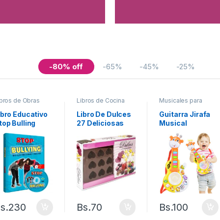
-80% off
-65%
-45%
-25%
ibros de Obras
Libros de Cocina
Musicales para
fantiles variadas
Bebes
ibro Educativo
Libro De Dulces
Guitarra Jirafa
top Bulling
27 Deliciosas
Musical
Recetas
s.
230
Bs.
70
Bs.
100