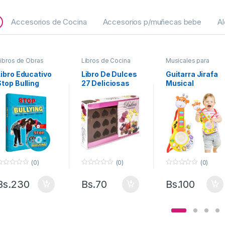
Accesorios de Cocina
Accesorios p/muñecas bebe
Al
ibros de Obras
Libros de Cocina
Musicales para
nfantiles variadas
Bebes
Libro Educativo
Libro De Dulces
Guitarra Jirafa
Stop Bulling
27 Deliciosas
Musical
Recetas
(0)
(0)
(0)
0
0
f
f
Bs.
230
Bs.
70
Bs.
100
u
u
e
e
r
r
a
a
d
d
e
e
5
5