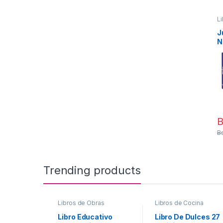
L
A
J
N
B
Bs
Trending products
Libros de Obras
Libros de Cocina
Infantiles variadas
Libro Educativo
Libro De Dulces 27