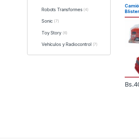
Camión
Robots Transformes
(4)
Bliste
Sonic
(7)
Toy Story
(6)
Vehículos y Radiocontrol
(7)
Bs.
4