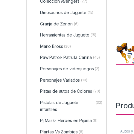
Coleccion Avengers
(27)
Dinosaurios de Juguete
(15)
Granja de Zenon
(6)
Herramientas de Juguete
(15)
Mario Bross
(20)
Paw Patrol- Patrulla Canina
(45)
Personajes de videojuegos
(2)
Personajes Variados
(18)
Pistas de autos de Colores
(20)
Pistolas de Juguete
(32)
Prod
infantiles
Pj Mask- Heroes en Pijama
(9)
Autos y
Plantas Vs Zombies
(8)