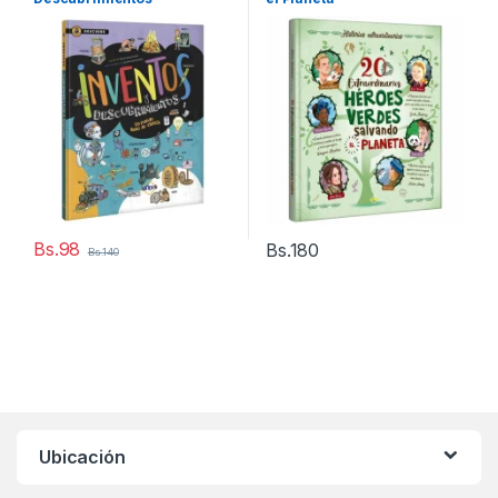
Bs.
98
Bs.
180
Bs.
140
Ubicación