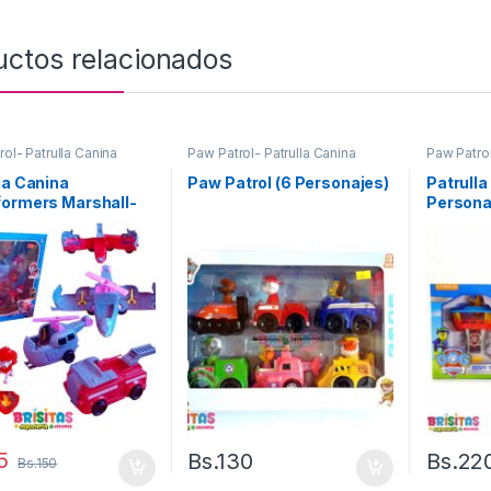
uctos relacionados
ol- Patrulla Canina
Paw Patrol- Patrulla Canina
Paw Patrol
la Canina
Paw Patrol (6 Personajes)
Patrulla
formers Marshall-
Persona
5
Bs.
130
Bs.
22
Bs.
150