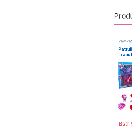
Prod
Paw Patr
Patrul
Trans
Skye
Bs.
11