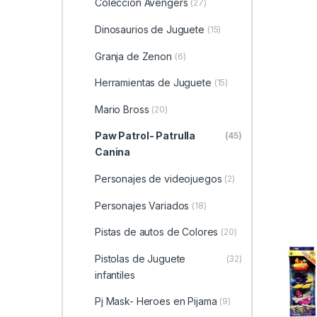
Coleccion Avengers
(27)
Dinosaurios de Juguete
(15)
Granja de Zenon
(6)
Herramientas de Juguete
(15)
Mario Bross
(20)
Paw Patrol- Patrulla
(45)
Canina
Personajes de videojuegos
(2)
Personajes Variados
(18)
Pistas de autos de Colores
(20)
Pistolas de Juguete
(32)
infantiles
Pj Mask- Heroes en Pijama
(9)