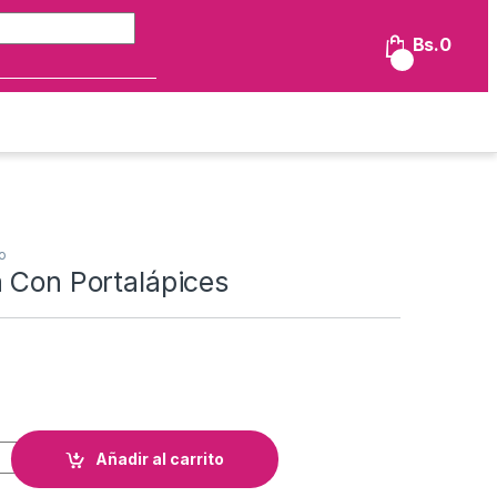
Búsqueda de:
Bs.
0
0
o
 Con Portalápices
rtalápices cantidad
Añadir al carrito