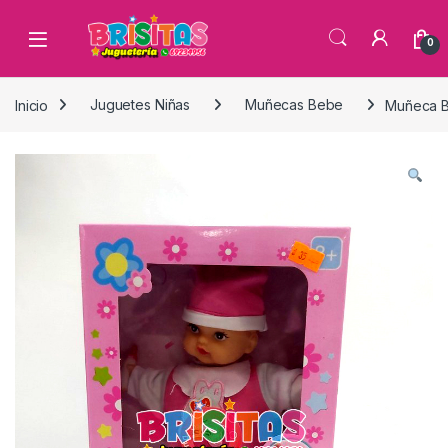
0
Inicio
Juguetes Niñas
Muñecas Bebe
Muñeca B