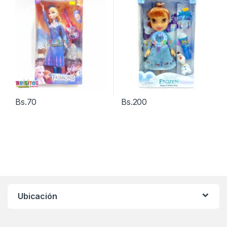
Bs.
70
Bs.
200
Ubicación