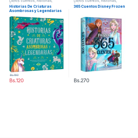
Libros cuentos, historias,
Libros cuentos, historias,
Fabulas
Fabulas
Historias De Criaturas
365 Cuentos Disney Frozen
Asombrosas y Legendarias
Bs.
160
Bs.
120
Bs.
270