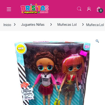
0
Inicio
Juguetes Niñas
Muñecas Lol
Muñeca Lol