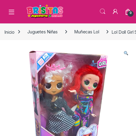
0
Inicio
Juguetes Niñas
Muñecas Lol
Lol Doll Girl