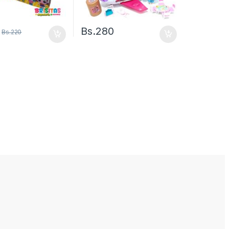
Bs.
280
Bs.
220