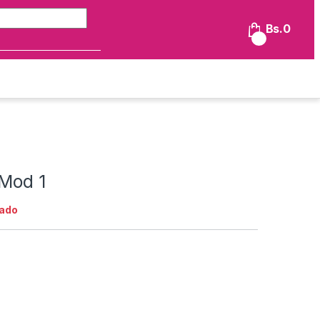
Búsqueda de:
Bs.
0
0
 Mod 1
ado