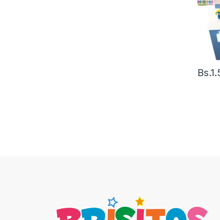
Bs.
1