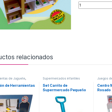
Super Market Gree
uctos relacionados
entas de Juguete
,
Supermercados infantiles
Juegos de
de Oficios en Mdf
ión de Herramientas
Set Carrito de
Centro 
Supermercado Pequeño
Rosado