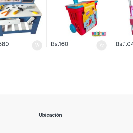
.580
Bs.
160
Bs.
1.0
Ubicación