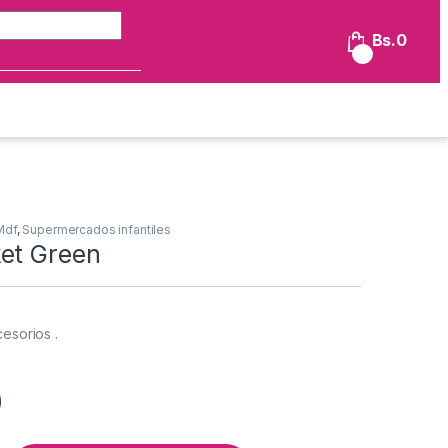
Búsqueda de:
Bs.
0
0
Mdf
,
Supermercados infantiles
et Green
cesorios .
0