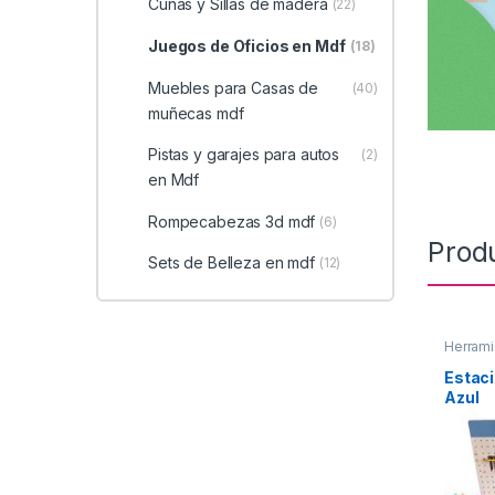
Cunas y Sillas de madera
(22)
Juegos de Oficios en Mdf
(18)
Muebles para Casas de
(40)
muñecas mdf
Pistas y garajes para autos
(2)
en Mdf
Rompecabezas 3d mdf
(6)
Prod
Sets de Belleza en mdf
(12)
Herrami
Juegos 
Estac
Azul