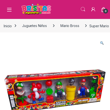
0
Inicio
Juguetes Niños
Mario Bross
Super Mario 