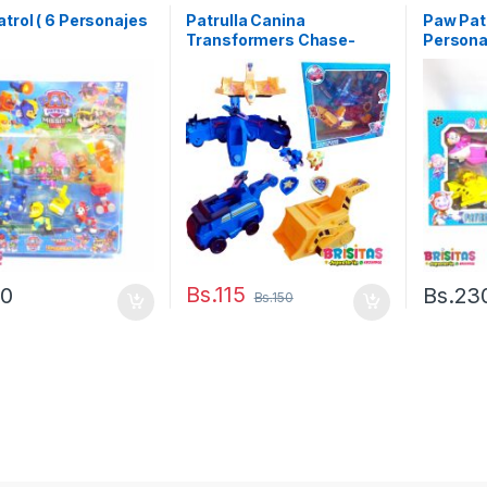
trol ( 6 Personajes
Patrulla Canina
Paw Patr
Transformers Chase-
Persona
Rubble
Bs.
115
20
Bs.
23
Bs.
150