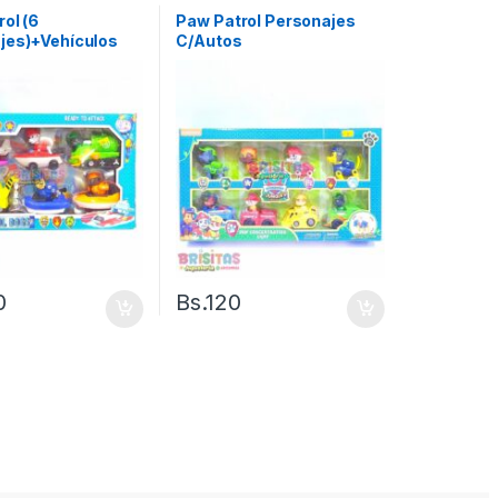
ol (6
Paw Patrol Personajes
jes)+Vehículos
C/Autos
0
Bs.
120