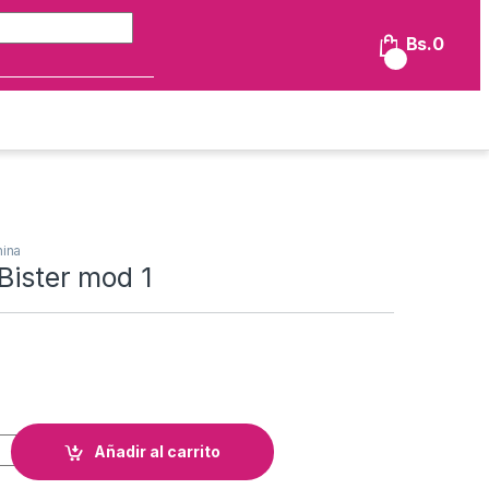
Búsqueda de:
Bs.
0
0
nina
Bister mod 1
mod 1 cantidad
Añadir al carrito