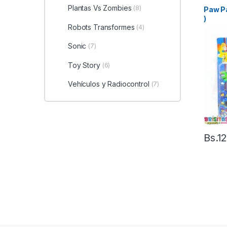
Plantas Vs Zombies
(8)
Paw Pa
)
Robots Transformes
(4)
Sonic
(7)
Toy Story
(6)
Vehículos y Radiocontrol
(7)
Bs.
1