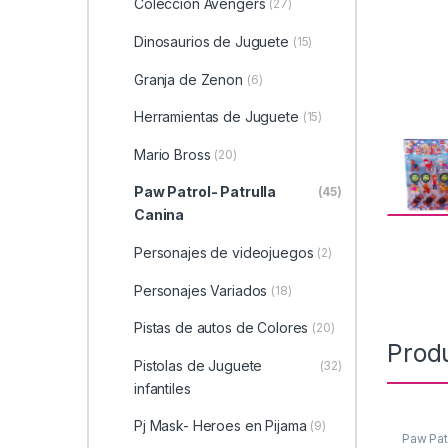
Coleccion Avengers
(27)
Dinosaurios de Juguete
(15)
Granja de Zenon
(6)
Herramientas de Juguete
(15)
Mario Bross
(20)
Paw Patrol- Patrulla
(45)
Canina
Personajes de videojuegos
(2)
Personajes Variados
(18)
Pistas de autos de Colores
(20)
Prod
Pistolas de Juguete
(32)
infantiles
Pj Mask- Heroes en Pijama
(9)
Paw Patr