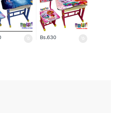
0
Bs.
630