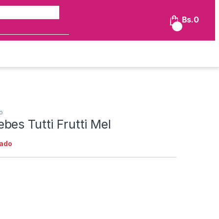
Búsqueda de:
Bs.
0
0
o
es Tutti Frutti Mel
ado