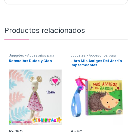
Productos relacionados
Juguetes - Accesorios para
Juguetes - Accesorios para
Bebés
,
Juguetes Artesanales
Bebés
,
Libros y articulos de
Ratoncitas Dulce y Cleo
Libro Mis Amigos Del Jardín
Libreria
Impermeables
Bs.
150
Bs.
50