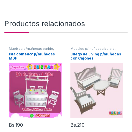
Productos relacionados
Muebles p/muñecas barbie
,
Muebles p/muñecas barbie
,
Muebles para Casas de
Muebles para Casas de
Isla comedor p/muñecas
Juego de Living p/muñecas
muñecas mdf
muñecas mdf
MDF
con Cajones
Bs.
190
Bs.
210