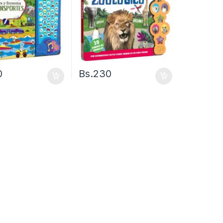
0
Bs.
230