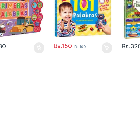
Bs.
150
30
Bs.
32
Bs.
190