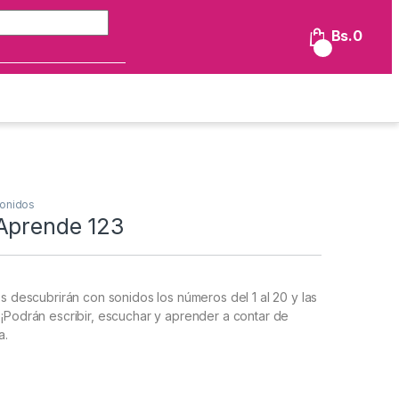
Búsqueda de:
Bs.
0
0
Sonidos
Aprende 123
os descubrirán con sonidos los números del 1 al 20 y las
¡Podrán escribir, escuchar y aprender a contar de
a.