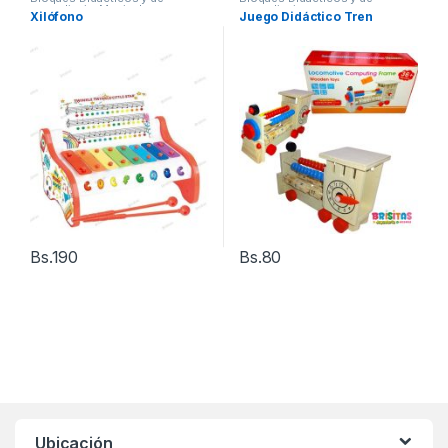
aprendizaje
,
Musicales para
aprendizaje
Xilófono
Juego Didáctico Tren
Bebes
Bs.
190
Bs.
80
Ubicación